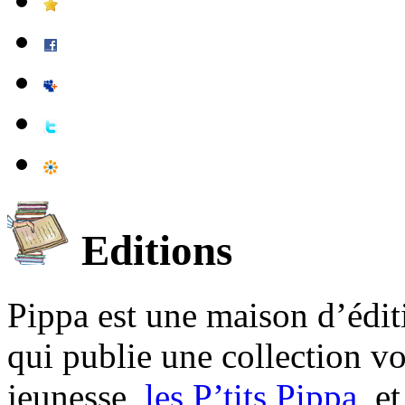
Editions
Pippa est une maison d’édi
qui publie une collection v
jeunesse,
les P’tits Pippa
, e