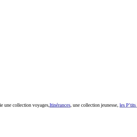
ie une collection voyages,
Itinérances
, une collection jeunesse,
les P’tit