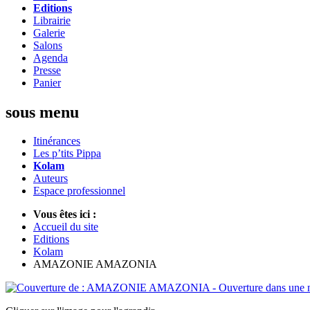
Editions
Librairie
Galerie
Salons
Agenda
Presse
Panier
sous menu
Itinérances
Les p’tits Pippa
Kolam
Auteurs
Espace professionnel
Vous êtes ici :
Accueil du site
Editions
Kolam
AMAZONIE AMAZONIA