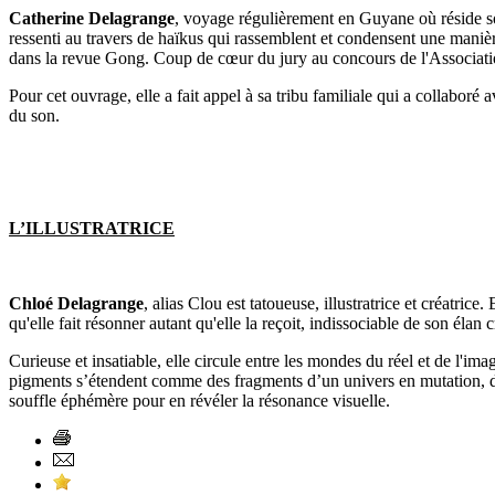
Catherine Delagrange
, voyage régulièrement en Guyane où réside son
ressenti au travers de haïkus qui rassemblent et condensent une manière
dans la revue Gong. Coup de cœur du jury au concours de l'Associa
Pour cet ouvrage, elle a fait appel à sa tribu familiale qui a collabor
du son.
L’ILLUSTRATRICE
Chloé Delagrange
, alias Clou est tatoueuse, illustratrice et créatric
qu'elle fait résonner autant qu'elle la reçoit, indissociable de son élan c
Curieuse et insatiable, elle circule entre les mondes du réel et de l'imag
pigments s’étendent comme des fragments d’un univers en mutation, du g
souffle éphémère pour en révéler la résonance visuelle.