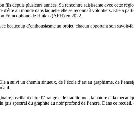
 fils depuis plusieurs années. Sa rencontre saisissante avec cette régi
 d'être au monde dans laquelle elle se reconnaît volontiers. Elle a parti
tion Francophone de Haïkus (AFH) en 2022.
é avec beaucoup d’enthousiasme au projet, chacun apportant son savoir-fai
e. Elle a suivi un chemin sinueux, de l’école d’art au graphisme, de l’ens
réatif.
inaire, oscillant entre l’étrange et le traditionnel, la nature et la mécani
ris spectral du graphite au noir profond de l’encre. Dans ce recueil, ell