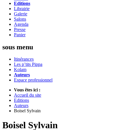
Editions
Librairie
Galerie
Salons
Agenda
Presse
Panier
sous menu
Itinérances
Les p’tits Pippa
Kolam
Auteurs
Espace professionnel
Vous êtes ici :
Accueil du site
Editions
Auteurs
Boisel Sylvain
Boisel Sylvain