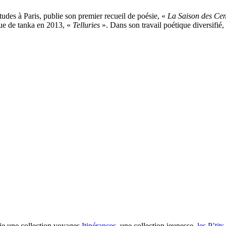
udes à Paris, publie son premier recueil de poésie, «
La Saison des Ce
ngue de tanka en 2013, «
Telluries
». Dans son travail poétique diversifié,
ie une collection voyages,
Itinérances
, une collection jeunesse,
les P’tit