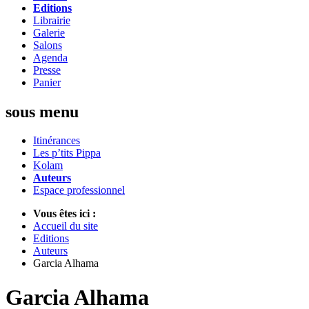
Editions
Librairie
Galerie
Salons
Agenda
Presse
Panier
sous menu
Itinérances
Les p’tits Pippa
Kolam
Auteurs
Espace professionnel
Vous êtes ici :
Accueil du site
Editions
Auteurs
Garcia Alhama
Garcia Alhama