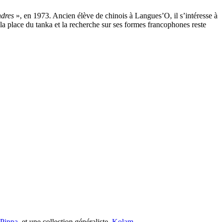
ndres
», en 1973. Ancien élève de chinois à Langues’O, il s’intéresse à
 la place du tanka et la recherche sur ses formes francophones reste
s Pippa
, et une collection généraliste,
Kolam