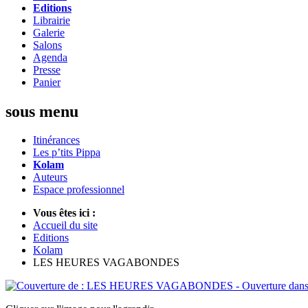
Editions
Librairie
Galerie
Salons
Agenda
Presse
Panier
sous menu
Itinérances
Les p’tits Pippa
Kolam
Auteurs
Espace professionnel
Vous êtes ici :
Accueil du site
Editions
Kolam
LES HEURES VAGABONDES