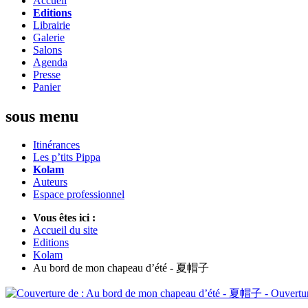
Accueil
Editions
Librairie
Galerie
Salons
Agenda
Presse
Panier
sous menu
Itinérances
Les p’tits Pippa
Kolam
Auteurs
Espace professionnel
Vous êtes ici :
Accueil du site
Editions
Kolam
Au bord de mon chapeau d’été - 夏帽子