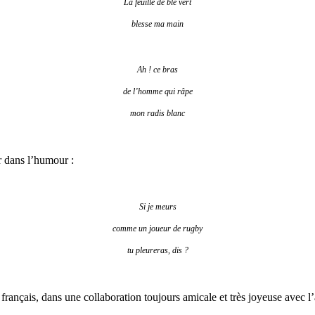
La feuille de blé vert
blesse ma main
Ah ! ce bras
de l’homme qui râpe
mon radis blanc
ur dans l’humour :
Si je meurs
comme un joueur de rugby
tu pleureras, dis ?
 français, dans une collaboration toujours amicale et très joyeuse avec l