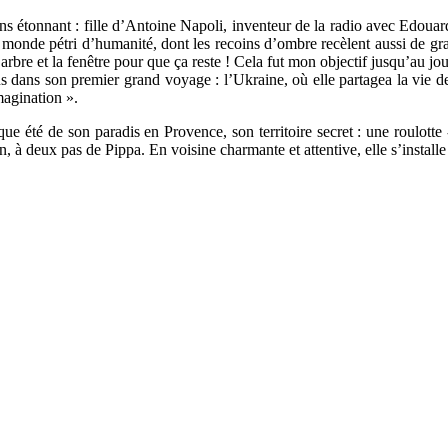
ins étonnant : fille d’Antoine Napoli, inventeur de la radio avec Edoua
 monde pétri d’humanité, dont les recoins d’ombre recèlent aussi de gran
 l’arbre et la fenêtre pour que ça reste ! Cela fut mon objectif jusqu’au
 ans dans son premier grand voyage : l’Ukraine, où elle partagea la vie
imagination ».
aque été de son paradis en Provence, son territoire secret : une roulotte
 à deux pas de Pippa. En voisine charmante et attentive, elle s’installe 