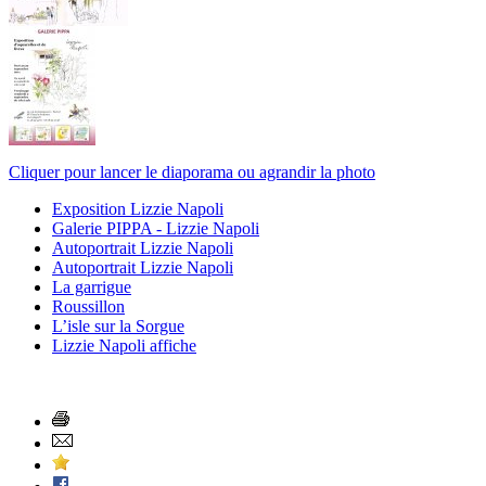
Cliquer pour lancer le diaporama ou agrandir la photo
Exposition Lizzie Napoli
Galerie PIPPA - Lizzie Napoli
Autoportrait Lizzie Napoli
Autoportrait Lizzie Napoli
La garrigue
Roussillon
L’isle sur la Sorgue
Lizzie Napoli affiche