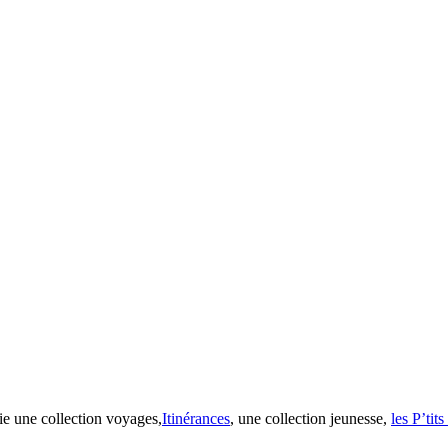
ie une collection voyages,
Itinérances
, une collection jeunesse,
les P’tit