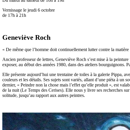
Du mardi au samedi de 10h à 19h
Vernissage le jeudi 6 octobre
de 17h à 21h
Geneviève Roch
« De même que l’homme doit continuellement lutter contre la matière qu
Ancien professeur de lettres, Geneviève Roch s’est mise à la peinture ve
exposer, au début des années 1980, dans des ateliers bourguignons. Par 
Elle présente aujourd’hui une trentaine de toiles à la galerie Pippa, 
couleurs et les détails. Ses sujets sont variés, allant d’une pièta à un 
dernier, « Peindre non la chose mais l’effet qu’elle produit », est vala
de la nuit (Le Temps des Cerises). Elle nous y livre ses recherches sur l
solitude, jusqu’au rapport aux autres peintres.