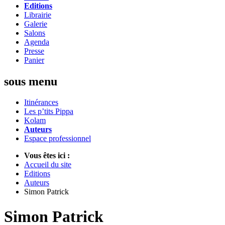
Editions
Librairie
Galerie
Salons
Agenda
Presse
Panier
sous menu
Itinérances
Les p’tits Pippa
Kolam
Auteurs
Espace professionnel
Vous êtes ici :
Accueil du site
Editions
Auteurs
Simon Patrick
Simon Patrick