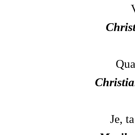
Chri
Quar
Christ
Je, 